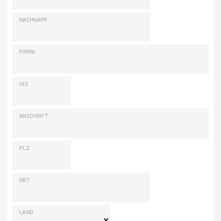
NACHNAME
FIRMA
UID
ANSCHRIFT
PLZ
ORT
LAND