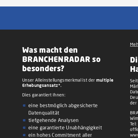
Meh
Was macht den
BRANCHENRADAR so
Di
besonders?
H
Unser Alleinstellungsmerkmal ist der
multiple
Sei
Erhebungsansatz*.
Mär
Dat
Dies garantiert Ihnen:
Deu
der
eine bestmöglich abgesicherte
Datenqualität
BRA
Wim
tiefgehende Analysen
Tel:
eine garantierte Unabhängigkeit
off
ein hohes Commitment aller
www