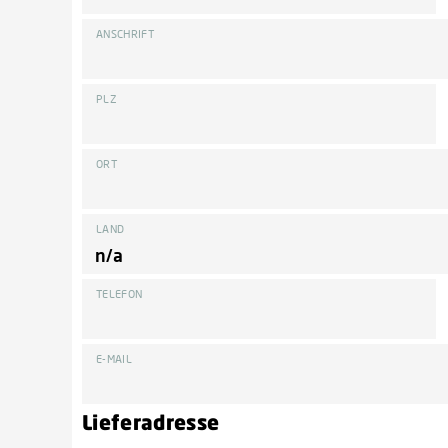
ANSCHRIFT
PLZ
ORT
LAND
TELEFON
E-MAIL
Lieferadresse