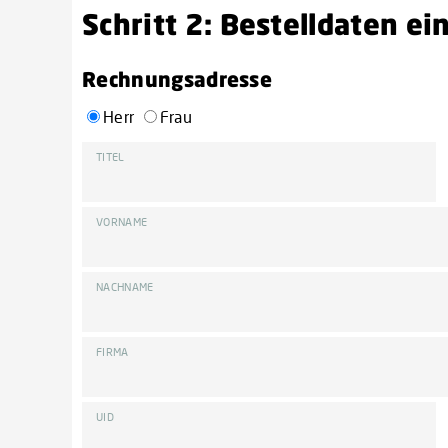
Schritt 2: Bestelldaten e
Rechnungsadresse
Herr
Frau
TITEL
VORNAME
NACHNAME
FIRMA
UID