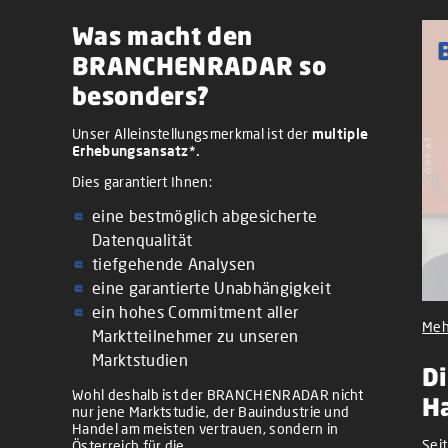
Was macht den
BRANCHENRADAR so
besonders?
Unser Alleinstellungsmerkmal ist der
multiple
Erhebungsansatz*.
Dies garantiert Ihnen:
eine bestmöglich abgesicherte
Datenqualität
tiefgehende Analysen
eine garantierte Unabhängigkeit
ein hohes Commitment aller
Meh
Marktteilnehmer zu unseren
Marktstudien
Di
Wohl deshalb ist der BRANCHENRADAR nicht
H
nur jene Marktstudie, der Bauindustrie und
Handel am meisten vertrauen, sondern in
Sei
Österreich für die