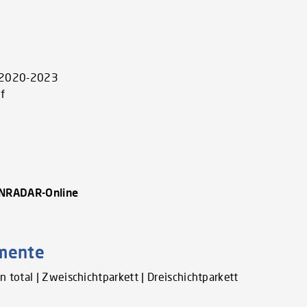
e 2020-2023
f
ENRADAR-Online
gmente
 total | Zweischichtparkett | Dreischichtparkett