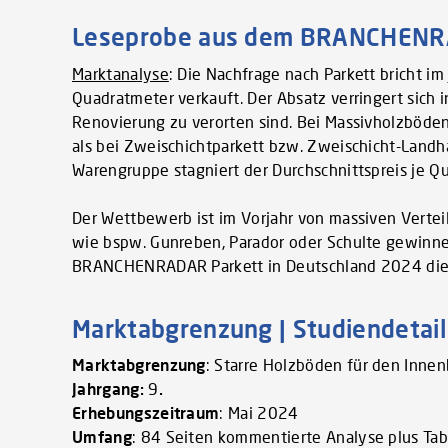
Leseprobe aus dem BRANCHENRA
Marktanalyse
: Die Nachfrage nach Parkett bricht i
Quadratmeter verkauft. Der Absatz verringert sich 
Renovierung zu verorten sind. Bei Massivholzböden
als bei Zweischichtparkett bzw. Zweischicht-Land
Warengruppe stagniert der Durchschnittspreis je Q
Der Wettbewerb ist im Vorjahr von massiven Verteil
wie bspw. Gunreben, Parador oder Schulte gewinnen
BRANCHENRADAR Parkett in Deutschland 2024 die 
Marktabgrenzung | Studiendetail
Marktabgrenzung
: Starre Holzböden für den Inne
Jahrgang:
9
.
Erhebungszeitraum
: Mai 2024
Umfang
: 84 Seiten kommentierte Analyse plus Ta