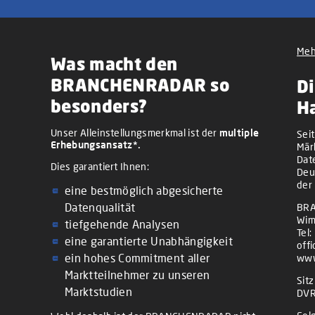
Meh
Was macht den
BRANCHENRADAR so
Di
besonders?
H
Unser Alleinstellungsmerkmal ist der
multiple
Sei
Erhebungsansatz*.
Mär
Dat
Dies garantiert Ihnen:
Deu
der
eine bestmöglich abgesicherte
Datenqualität
BRA
Wim
tiefgehende Analysen
Tel:
eine garantierte Unabhängigkeit
off
ein hohes Commitment aller
www
Marktteilnehmer zu unseren
Sit
Marktstudien
DVR