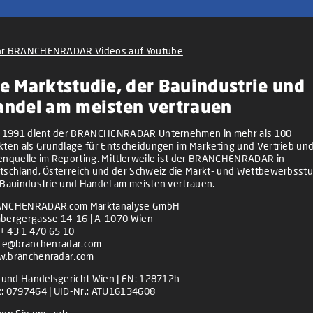
r BRANCHENRADAR Videos auf Youtube
e Marktstudie, der Bauindustrie und
andel am meisten vertrauen
t 1991 dient der BRANCHENRADAR Unternehmen in mehr als 100
kten als Grundlage für Entscheidungen im Marketing und Vertrieb und
enquelle im Reporting. Mittlerweile ist der BRANCHENRADAR in
tschland, Österreich und der Schweiz die Markt- und Wettbewerbsstu
 Bauindustrie und Handel am meisten vertrauen.
NCHENRADAR.com Marktanalyse GmbH
bergergasse 14-16 | A-1070 Wien
+ 43 1 470 65 10
ice@branchenradar.com
.branchenradar.com
z und Handelsgericht Wien | FN: 128712h
: 0797464 | UID-Nr.: ATU16134608