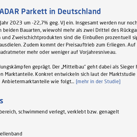
DAR Parkett in Deutschland
m Jahr 2023 um -22,7% geg. VJ ein. Insgesamt werden nur noc
in beiden Bauarten, wiewohl mehr als zwei Drittel des Rückga
 und Zweischichtprodukten sind die Einbußen prozentuell sig
hausdielen. Zudem kommt der Preisauftrieb zum Erliegen. Auf
uadratmeter mehr oder weniger auf Vorjahresniveau.
ungskämpfen geprägt. Der „Mittelbau“ geht dabei als Sieger h
 Marktanteile. Konkret entwickeln sich laut der Marktstudie
Anbietermarktanteile wie folgt…
[mehr in der Studie]
s
nbereich, schwimmend verlegt, verklebt bzw. genagelt
bellenband