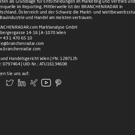
kten als Grundlage für Entscheidungen im Marketing und Vertrieb und
enquelle im Reporting. Mittlerweile ist der BRANCHENRADAR in
tschland, Österreich und der Schweiz die Markt- und Wettbewerbsstu
 Bauindustrie und Handel am meisten vertrauen.
NCHENRADAR.com Marktanalyse GmbH
bergergasse 14-16 | A-1070 Wien
+ 43 1 470 65 10
ice@branchenradar.com
.branchenradar.com
z und Handelsgericht Wien | FN: 128712h
: 0797464 | UID-Nr.: ATU16134608
en Sie uns auf: