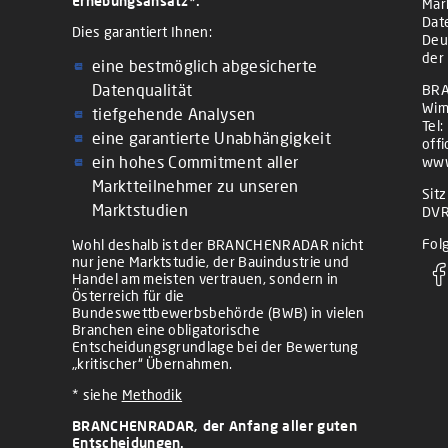
Erhebungsansatz*.
Mär
Dat
Dies garantiert Ihnen:
Deu
der
eine bestmöglich abgesicherte
Datenqualität
BRA
Wim
tiefgehende Analysen
Tel:
eine garantierte Unabhängigkeit
off
ein hohes Commitment aller
www
Marktteilnehmer zu unseren
Sit
Marktstudien
DVR
Folg
Wohl deshalb ist der BRANCHENRADAR nicht
nur jene Marktstudie, der Bauindustrie und
Handel am meisten vertrauen, sondern in
Österreich für die
Bundeswettbewerbsbehörde (BWB) in vielen
Branchen eine obligatorische
Entscheidungsgrundlage bei der Bewertung
„kritischer“ Übernahmen.
* siehe
Methodik
BRANCHENRADAR, der Anfang aller guten
Entscheidungen.