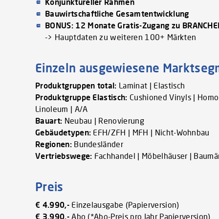
Konjunktureller Rahmen
Bauwirtschaftliche Gesamtentwicklung
BONUS: 12 Monate Gratis-Zugang zu BRANCH
-> Hauptdaten zu weiteren 100+ Märkten
Einzeln ausgewiesene Marktse
Produktgruppen total:
Laminat | Elastisch
Produktgruppe Elastisch:
Cushioned Vinyls | Homog
Linoleum | A/A
Bauart:
Neubau | Renovierung
Gebäudetypen:
EFH/ZFH | MFH | Nicht-Wohnbau
Regionen:
Bundesländer
Vertriebswege:
Fachhandel | Möbelhäuser | Baumär
Preis
€ 4.990,-
Einzelausgabe (Papierversion)
€ 3.990,-
Abo (*Abo-Preis pro Jahr Papierversion)