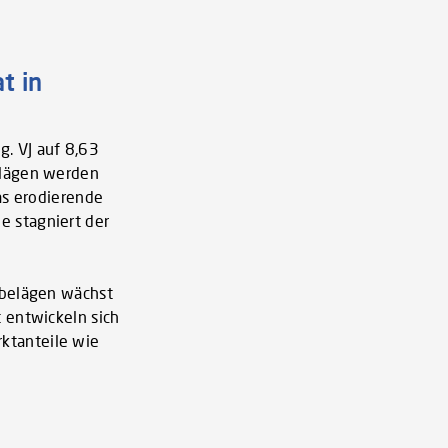
t in
. VJ auf 8,63
elägen werden
as erodierende
e stagniert der
nbelägen wächst
 entwickeln sich
ktanteile wie