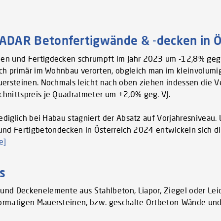
AR Betonfertigwände & -decken in Ö
den und Fertigdecken schrumpft im Jahr 2023 um -12,8% geg.
sich primär im Wohnbau verorten, obgleich man im kleinvolu
uersteinen. Nochmals leicht nach oben ziehen indessen die V
hnittspreis je Quadratmeter um +2,0% geg. VJ.
ediglich bei Habau stagniert der Absatz auf Vorjahresniveau. 
 Fertigbetondecken in Österreich 2024 entwickeln sich d
e]
s
- und Deckenelemente aus Stahlbeton, Liapor, Ziegel oder Lei
formatigen Mauersteinen, bzw. geschalte Ortbeton-Wände un