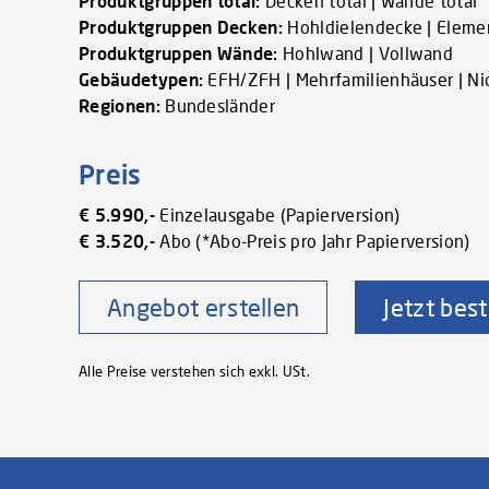
Produktgruppen total:
Decken total | Wände total
Produktgruppen Decken:
Hohldielendecke | Elemen
Produktgruppen Wände:
Hohlwand | Vollwand
Gebäudetypen:
EFH/ZFH | Mehrfamilienhäuser | N
Regionen:
Bundesländer
Preis
€ 5.990,-
Einzelausgabe (Papierversion)
€ 3.520,-
Abo (*Abo-Preis pro Jahr Papierversion)
Angebot erstellen
Jetzt best
Alle Preise verstehen sich exkl. USt.