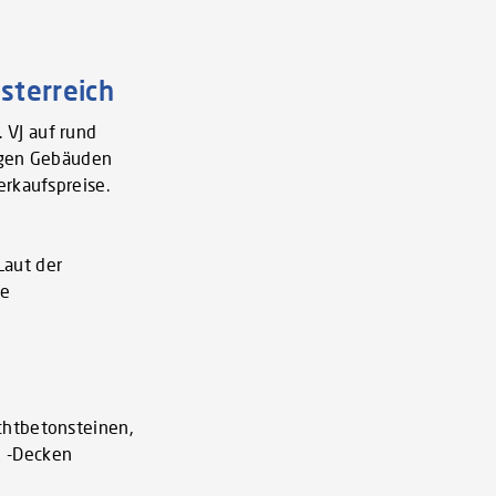
sterreich
 VJ auf rund
migen Gebäuden
erkaufspreise.
Laut der
ie
chtbetonsteinen,
d -Decken