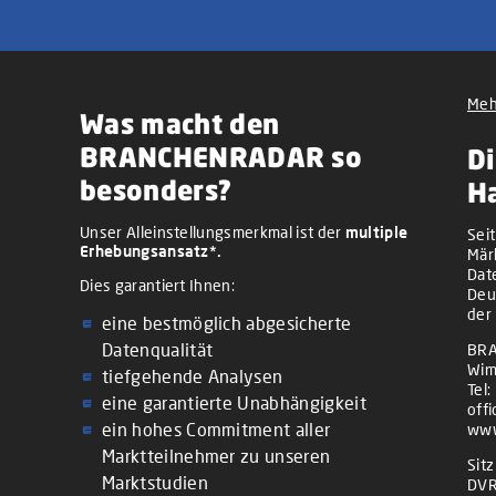
Meh
Was macht den
BRANCHENRADAR so
Di
besonders?
H
Unser Alleinstellungsmerkmal ist der
multiple
Sei
Erhebungsansatz*.
Mär
Dat
Dies garantiert Ihnen:
Deu
der
eine bestmöglich abgesicherte
Datenqualität
BRA
Wim
tiefgehende Analysen
Tel:
eine garantierte Unabhängigkeit
off
ein hohes Commitment aller
www
Marktteilnehmer zu unseren
Sit
Marktstudien
DVR