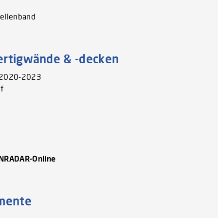
bellenband
fertigwände & -decken
e 2020-2023
f
ENRADAR-Online
gmente