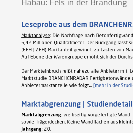
Habau: Fels in der Brandung
Leseprobe aus dem BRANCHENRAD
Marktanalyse
: Die Nachfrage nach Betonfertigwän
6,42 Millionen Quadratmeter. Der Rückgang lässt 
(EFH | ZFH) Marktanteil gewinnt, zu Lasten von Ma
Auf Ebene der Warengruppe erhöht sich der Durchsc
Der Markteinbruch reißt nahezu alle Anbieter mit. L
Marktstudie BRANCHENRADAR Fertigbetonwände und
Anbietermarktanteile wie folgt…
[mehr in der Studi
Marktabgrenzung | Studiendetail
Marktabgrenzung
: werkseitig vorgefertigte Wand
sowie Trägerdecken. Keine Wandflächen aus klein
Jahrgang
: 20.