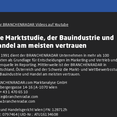
r BRANCHENRADAR Videos auf Youtube
e Marktstudie, der Bauindustrie und
andel am meisten vertrauen
t 1991 dient der BRANCHENRADAR Unternehmen in mehr als 100
kten als Grundlage für Entscheidungen im Marketing und Vertrieb und
enquelle im Reporting. Mittlerweile ist der BRANCHENRADAR in
tschland, Österreich und der Schweiz die Markt- und Wettbewerbsstu
 Bauindustrie und Handel am meisten vertrauen.
NCHENRADAR.com Marktanalyse GmbH
bergergasse 14-16 | A-1070 Wien
+ 43 1 470 65 10
ice@branchenradar.com
.branchenradar.com
z und Handelsgericht Wien | FN: 128712h
: 0797464 | UID-Nr.: ATU16134608